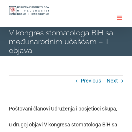
Skip
to
content
V kongres stomatologa BiH sa
međunarodnim učešćem – II
objava
Previous
Next
Poštovani članovi Udruženja i posjetioci skupa,
u drugoj objavi V kongresa stomatologa BiH sa