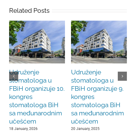
Related Posts
Udruženje
Udruženje
stomatologa u
stomatologa u
FBiH organizuje 10.
FBiH organizuje 9.
s
kongres
kongres
stomatologa BiH
stomatologa BiH
sa međunarodnim
sa međunarodnim
učešćem
učešćem
18 January, 2026
20 January, 2025
2