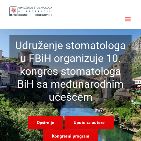
Skip
to
content
Udruženje stomatologa
u FBiH organizuje 10.
kongres stomatologa
BiH sa međunarodnim
učešćem
Opširnije
Upute za autore
Kongresni program