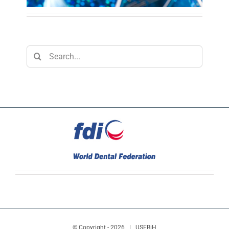
Search
for:
© Copyright -
2026 | USFBiH