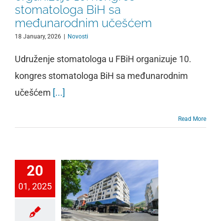
stomatologa BiH sa
međunarodnim učešćem
18 January, 2026
|
Novosti
Udruženje stomatologa u FBiH organizuje 10.
kongres stomatologa BiH sa međunarodnim
učešćem
[...]
Read More
20
01, 2025