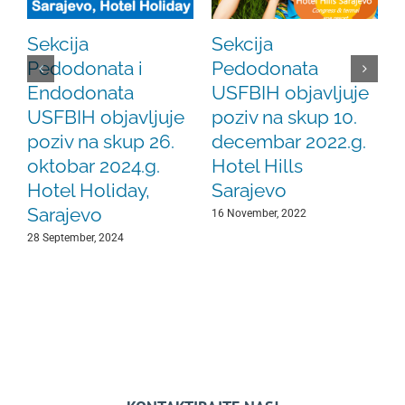
Sekcija
Sekcija
Pedodonata i
Pedodonata
2
Endodonata
USFBIH objavljuje
USFBIH objavljuje
poziv na skup 10.
poziv na skup 26.
decembar 2022.g.
oktobar 2024.g.
Hotel Hills
Hotel Holiday,
Sarajevo
Sarajevo
16 November, 2022
28 September, 2024