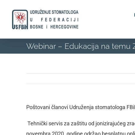
Skip
to
content
Webinar – Edukacija na temu Zaš
Poštovani članovi Udruženja stomatologa FBi
Tehnički servis za zaštitu od jonizirajućeg zra
novembra 2020. godine održao besplatnu onl