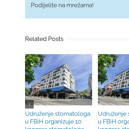
Podijelite na mrežama!
Related Posts
Udruženje stomatologa
Udruženje
u FBiH organizuje 10.
u FBiH orga