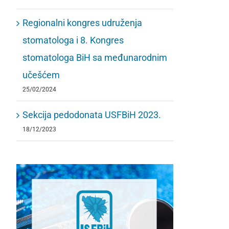
Regionalni kongres udruženja
stomatologa i 8. Kongres
stomatologa BiH sa međunarodnim
učešćem
25/02/2024
Sekcija pedodonata USFBiH 2023.
18/12/2023
ija pedodonata
Udruženje stomatologa
iH 2023.
FBiH objavljuje poziv na
ber, 2023