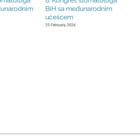
omatologa
8. Kongres stomatologa
đunarodnim
BiH sa međunarodnim
učešćem
25 February, 2024