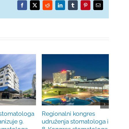
Facebook
X
Reddit
LinkedIn
Tumblr
Pinterest
Email
 stomatologa
Regionalni kongres
Sekc
nizuje 9.
udruženja stomatologa i
USFB
18 Decem