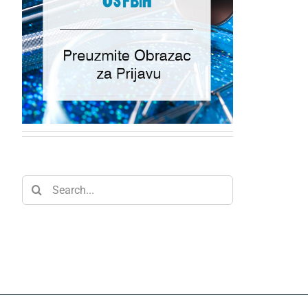
stručni skup “Sekcija
pedodonata USFBiH
2023” 09. december
2023.g. Hotel Holiday,
Sarajevo
6 October, 2023
Search
for: