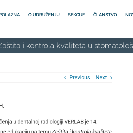
POLAZNA
O UDRUŽENJU
SEKCIJE
ČLANSTVO
NO
tita i kontrola kvaliteta u stomatološk
Previous
Next
H,
čenja u dentalnoj radiologiji VERLAB je 14.
ine edukaciju na temu
Zaštita i kontrola kvaliteta