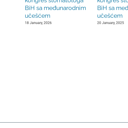
kongres stomatologa
kongres st
BiH sa međunarodnim
BiH sa me
učešćem
učešćem
18 January, 2026
20 January, 2025