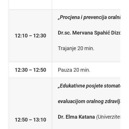
„Procjena i prevencija oralnih o
Dr.sc. Mervana Spahić Dizdar
12
:10 – 12:30
Trajanje 20 min.
12
:3
0 – 12:50
Pauza 20 min.
„Edukativne posjete stomatološ
evaluacijom oralnog zdravlja p
Dr. Elma Katana
(Univerzitet u 
12
:50 – 13:10