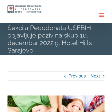
Skip
to
content
Sekcija Pedodonata USFBIH
objavljuje poziv na skup 10.
decembar 2022.g. Hotel Hills
Sarajevo
Previous
Next
View
Larger