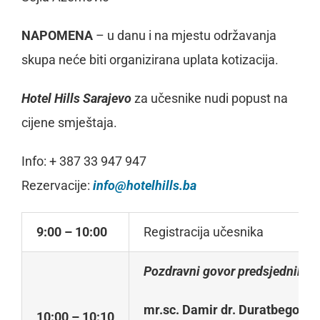
N
APOMENA
– u danu i na mjestu održavanja
skupa neće biti organizirana uplata kotizacija.
Hotel Hills Sarajevo
za učesnike nudi popust na
cijene smještaja.
Info: + 387 33 947 947
Rezervacije:
in
f
o
@
h
o
telhills.ba
9
:
0
0 – 10:00
Registracija učesnika
Pozdravni govor predsjednika s
mr.sc. Damir dr. Duratbegovi
10
:
0
0 – 10:10