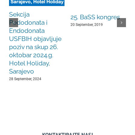
Sekcija
25. BaSS kongres
Pedodonata i
20 September, 2019
Endodonata
USFBIH objavljuje
poziv na skup 26.
oktobar 2024.g.
1
Hotel Holiday,
Sarajevo
28 September, 2024
KONTAKTIRAJTE NAS!