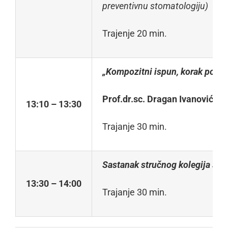
p
r
eventivnu stomatologiju)
Trajenje 20 min.
„Kompozitni ispun, korak po ko
Prof.dr.sc. Dragan Ivanović
(
Un
13
:10 – 13:30
Trajanje 30 min.
Sastanak stručnog kolegija se
13
:
3
0 – 14:00
Trajanje 30 min.