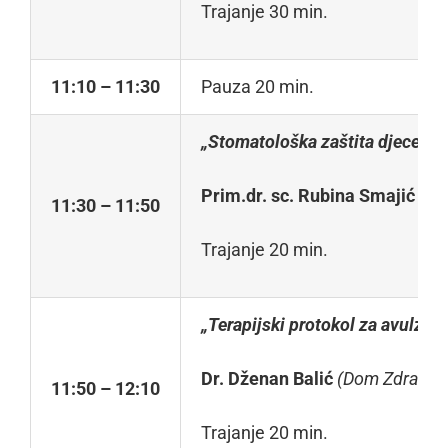
Trajanje 30 min.
11
:
1
0 – 11:30
Pauza 20 min.
„Stomatološka zaštita djece sa
Prim.dr. sc. Rubina Smajić
(Un
11
:30 – 11:50
Trajanje 20 min.
„Terapijski protokol za avulziju
Dr. Dženan Balić
(
D
om Zdravlja
11
:50 – 12:10
Trajanje 20 min.