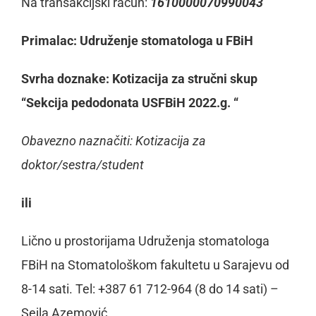
Na transakcijski račun:
1
6
1
00
0
0
0
7
0
9
9
0
04
3
Primalac: Udruženje stomatologa u FBiH
S
vr
h
a doznake: Kotizacija za stručni skup
“Sekcija pedodonata USFBiH 2022.g. “
Obavezno naznačiti: Kotizacija za
doktor/sestra/student
ili
Lično u prostorijama Udruženja stomatologa
FBiH na Stomatološkom fakultetu u Sarajevu od
8-14 sati. Tel: +387 61 712-964 (8 do 14 sati) –
Sejla Azemović