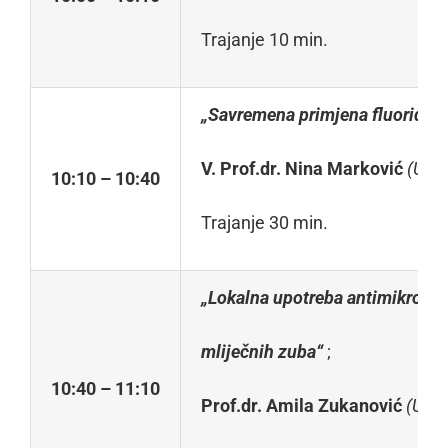
Trajanje 10 min.
„Savremena primjena fluorida i 
V
. Prof.dr. Nina Marković
(
Univ
10
:
1
0 – 10:40
Trajanje 30 min.
„Lokalna upotreba antimikrobnih
mliječnih zuba“
;
10
:
4
0 – 11:10
Prof.dr. Amila Zukanović
(
Univ