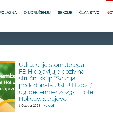
POLAZNA
O UDRUŽENJU
SEKCIJE
ČLANSTVO
NO
Udruženje stomatologa
FBiH objavljuje poziv na
stručni skup “Sekcija
pedodonata USFBiH 2023”
09. december 2023.g. Hotel
Holiday, Sarajevo
6 October, 2023
|
Novosti