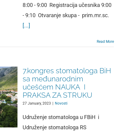
8:00 - 9:00 Registracija učesnika 9:00
- 9:10 Otvaranje skupa - prim.mr.sc.
[...]
Read More
7.kongres stomatologa BiH
sa međunarodnim
učešćem NAUKA I
PRAKSA ZA STRUKU
27 January, 2023
|
Novosti
Udruženje stomatologa u FBiH i
Udruženje stomatologa RS