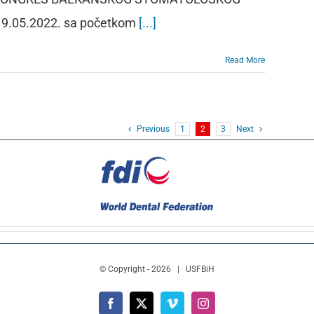
 19.05.2022. sa početkom
[...]
Read More
Previous
1
2
3
Next
© Copyright -
2026 | USFBiH
Facebook
X
Vimeo
Instagram