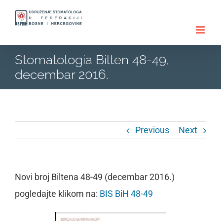
Skip
to
content
Stomatologia Bilten 48-49,
decembar 2016.
Previous
Next
Novi broj Biltena 48-49 (decembar 2016.)
pogledajte klikom na:
BIS BiH 48-49