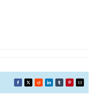
Facebook
X
Reddit
LinkedIn
Tumblr
Pinterest
Email