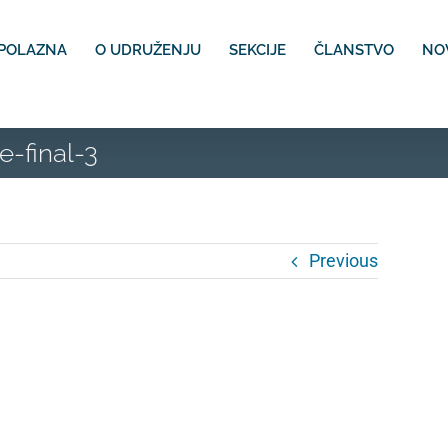
POLAZNA
O UDRUŽENJU
SEKCIJE
ČLANSTVO
NO
-final-3
Previous