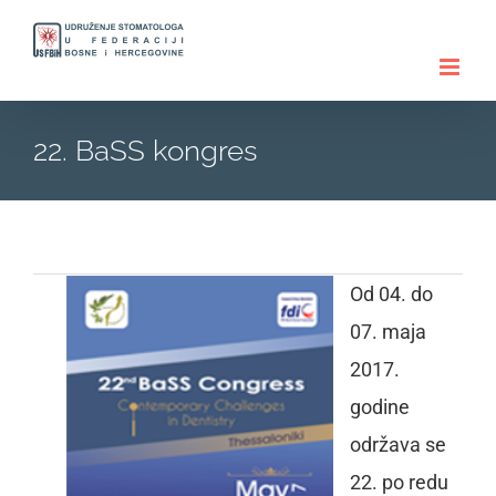
Skip
to
content
22. BaSS kongres
Od 04. do
07. maja
2017.
godine
održava se
22. po redu