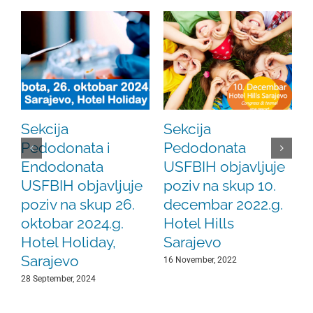
Sekcija
Sekcija
Pedodonata i
Pedodonata
2
Endodonata
USFBIH objavljuje
USFBIH objavljuje
poziv na skup 10.
poziv na skup 26.
decembar 2022.g.
oktobar 2024.g.
Hotel Hills
Hotel Holiday,
Sarajevo
Sarajevo
16 November, 2022
28 September, 2024