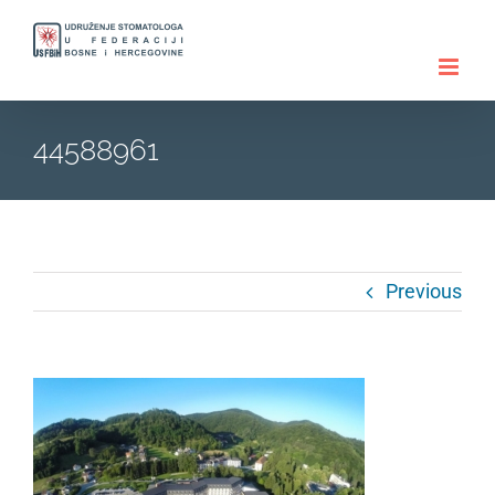
Skip
to
content
44588961
Previous