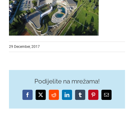
29 December, 2017
Podijelite na mrežama!
Facebook
X
Reddit
LinkedIn
Tumblr
Pinterest
Email