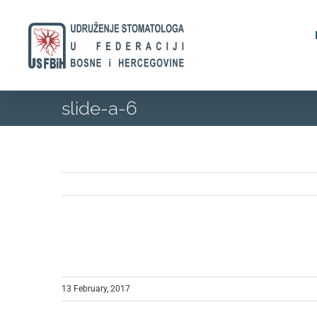
Skip
to
content
slide-a-6
13 February, 2017