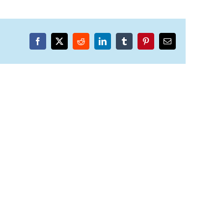
Facebook
X
Reddit
LinkedIn
Tumblr
Pinterest
Email